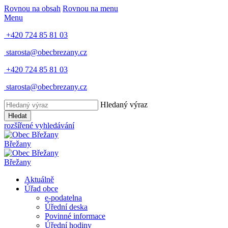
Rovnou na obsah
Rovnou na menu
Menu
+420 724 85 81 03
starosta@obecbrezany.cz
+420 724 85 81 03
starosta@obecbrezany.cz
Hledaný výraz
Hledat
rozšířené vyhledávání
Břežany
Břežany
Aktuálně
Úřad obce
e-podatelna
Úřední deska
Povinné informace
Úřední hodiny