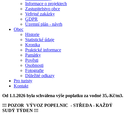
Informace o projektech
Zastupitelstvo obce
Veřejné zakázky
GDPR
Územní plán - návrh
Obec
Historie
Statistické údaje
Kronika
Praktické informace
Památky
Pověsti
Osobnosti
Fotografie
Důležité odkazy
Pro turisty
Kontakt
Od 1.1.2026 byla schválena výše poplatku za vodné 35,-Kč/m3.
!!! POZOR VÝVOZ POPELNIC - STŘEDA - KAŽDÝ
SUDÝ TÝDEN !!!