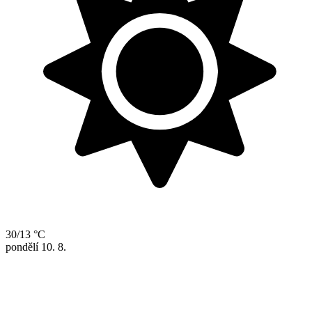
30/13 °C
pondělí
10. 8.